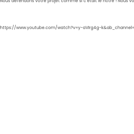
Nous défendons votre projet comme si c’était le nôtre ! Nous v
https://www.youtube.com/watch?v=y-aVIrg4g-k&ab_channel