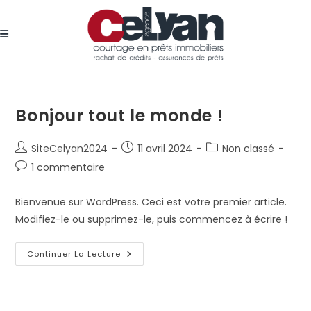
Skip
to
content
Bonjour tout le monde !
Auteur/autrice
Publication
Post
SiteCelyan2024
11 avril 2024
Non classé
de
publiée :
category:
Commentaires
1 commentaire
la
de
publication :
la
Bienvenue sur WordPress. Ceci est votre premier article.
publication :
Modifiez-le ou supprimez-le, puis commencez à écrire !
Bonjour
Continuer La Lecture
Tout
Le
Monde !